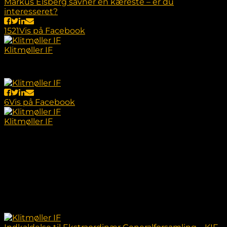
Markus Elsberg savner en kæreste – er du
interesseret?
15
2
1
Vis på Facebook
Klitmøller IF
2 år siden
Næste ugeprogram er klar inden træningskampene
venter i Uge 31 🟡⚫️⚽️
6
Vis på Facebook
Klitmøller IF
2 år siden
Indkaldelse til Ekstraordinær Generalforsamling
Den 5. august kl. 18:00
Vangvej 35, Klitmøller
7700 Thisted
Læs mere her: