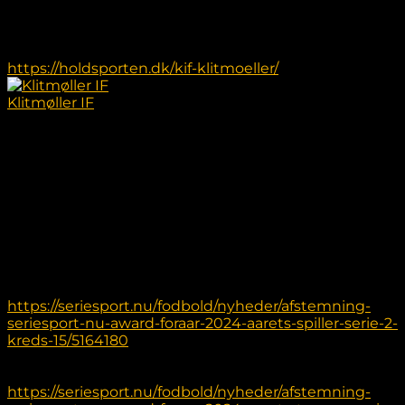
hoodie, og fodboldstøvler på vores egen webshop
gennem Intersport til gode priser. I finder
webshoppen på nedenstående link:
https://holdsporten.dk/kif-klitmoeller/
Klitmøller IF
2 år siden
𝗦𝗲𝗿𝗶𝗲𝘀𝗽𝗼𝗿𝘁.𝗻𝘂 𝗮𝗳𝘀𝘁𝗲𝗺𝗻𝗶𝗻𝗴𝗲𝗻 𝗲𝗿 𝗸𝗹𝗮𝗿⚫️🟡
📢Del gerne📢
Det er nu muligt at stemme på Martin Haahr som
Året Træner i Serie 2 og Jonas Kjær som Årets Spiller i
Serie 2 – vi håber på stor opbakning til dem ⚽️
I finder afstemningen på nedenstående links:
Årets Spiller:
https://seriesport.nu/fodbold/nyheder/afstemning-
seriesport-nu-award-foraar-2024-aarets-spiller-serie-2-
kreds-15/5164180
Årets Træner:
https://seriesport.nu/fodbold/nyheder/afstemning-