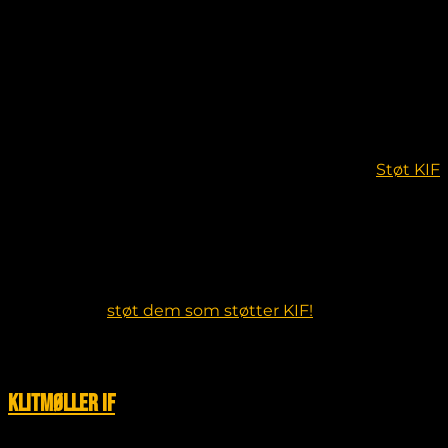
stadionsponsor
Støt KIF
Støt vores sponsorer
HUSK når du skal finde en håndværker, købe en gave,
skifte bank m.m.
Start her og
støt dem som støtter KIF!
Sidste nyt
Klitmøller IF
Nyt fra klubben: Man kan nu selv købe træningstøj,