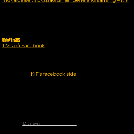
Indkaldelse til Ekstraordinær Generalforsamling – KIF
Indkaldelse til Ekstraordinær Generalforsamling
Hvornår:Den 5. august kl. 18:00 Sted:Vangvej 35,
Klitmøller7700 Thisted Dagsorden 1. Ændring i
bestyrelsenDer ønskes udskiftning i bestyrelsen så vi
har en mere arbejdende bestyrelse. 2. ØkonomiVi har
opdaget uregelmæssigheder i vores økonomi….
11
Vis på Facebook
Se mere på
KIF’s facebook side
.
Kontakt
Navn
*