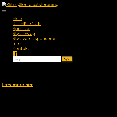
Skift
navigation
Hold
KIF HISTORIE
Sponsor
Støttevæg
Støt vores sponsorer
Info
Kontakt
Søg
efter:
Indkaldelse til ordinær Generalforsamling den 1.
marts 2025
Læs mere her
Hovedsponsor