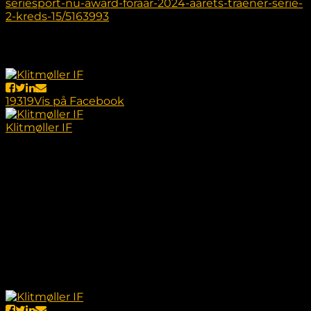
seriesport-nu-award-foraar-2024-aarets-traener-serie-
2-kreds-15/5163993
Husk – Begge er i aktion i aften på Hørdum Stadion,
hvor Serie 2 har første turneringskamp 🟡⚫️
19
3
19
Vis på Facebook
Klitmøller IF
2 år siden
𝗢𝗽𝘀𝘁𝗮𝗿𝘁𝘀𝗸𝗮𝗺𝗽𝗲 𝘃𝗲𝗻𝘁𝗲𝗿 𝗱𝗲𝗻 𝗸𝗼𝗺𝗺𝗲𝗻𝗱𝗲 𝘂𝗴𝗲⚫️🟡
Kom ud og støt drengene i kampene, så de står klar
til den kommende sæson💯
Kampene mod Sjørring og Hanstholm er til Thy
Mesterskaberne på Hørdum Stadion. For at tilbyde
alle spillere hjemme fra ferie er der arrangeret
yderligere en træningskamp for både Serie 3 og Serie
2. Dermed venter der kun træningskampe den
kommende uge ⚽️