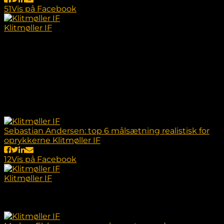
5
1
Vis på Facebook
Klitmøller IF
2 år siden
Serie 3 sæsonen nærmer sig og her er nogen
betragtninger fra vores nye cheftræner for
andetholdet⚽️
Vil du prøve et fedt fællesskab på og udenfor banen,
være en del af et stærkt træningsmiljø og matches på
et stærkt niveau til træning uanset om du spiller på
første- eller andetholdet, så prøv KIF 🟡⚫️
Sebastian Andersen: top 6 målsætning realistisk for
oprykkerne Klitmøller IF
12
Vis på Facebook
Klitmøller IF
2 år siden
Sæsonoptakt for Serie 2!
Tag et bud på en kommende kæreste til den unge
mand på billedet, så vi kan beholde ham i Thy 🖤💛